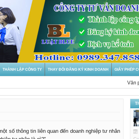
THÀNH LẬP CÔNG TY
THAY ĐỔI ĐĂNG KÝ KINH DOANH
GIẤY PHÉP 
Văn phòng 
T
một số thông tin liên quan đến doanh nghiệp tư nhân
Co