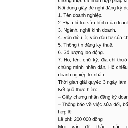
chứng thực cá nhân hợp pháp kh
Nội dung giấy đề nghị đăng ký d
1. Tên doanh nghiệp.
2. Địa chỉ trụ sở chính của doanh
3. Ngành, nghề kinh doanh.
4. Vốn điều lệ; vốn đầu tư của c
5. Thông tin đăng ký thuế.
6. Số lượng lao động.
7. Họ, tên, chữ ký, địa chỉ thư
chứng minh nhân dân, Hộ chiếu
doanh nghiệp tư nhân.
Thời gian giải quyết: 3 ngày làm
Kết quả thực hiện:
– Giấy chứng nhận đăng ký doan
– Thông báo về việc sửa đổi, b
hợp lệ
Lệ phí: 200 000 đồng
Mọi vấn đề thắc mắc q