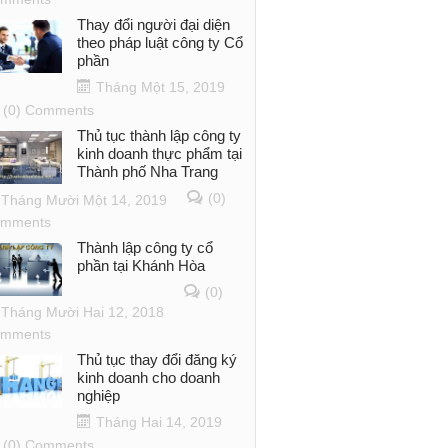
Thay đổi người đại diện
theo pháp luật công ty Cổ
phần
Tháng Một 15, 2019
(0) Comments
Thủ tục thành lập công ty
kinh doanh thực phẩm tại
Thành phố Nha Trang
(0)
Tháng Mười Một 14, 2019
mments
Thành lập công ty cổ
phần tại Khánh Hòa
(0)
Tháng Mười Hai 12, 2018
mments
Thủ tục thay đổi đăng ký
kinh doanh cho doanh
nghiệp
Tháng Hai 14, 2019
(0) Comments