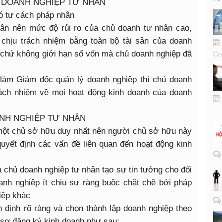
H DOANH NGHIỆP TƯ NHÂN
ó tư cách pháp nhân
ân nên mức độ rủi ro của chủ doanh tư nhân cao,
 chịu trách nhiệm bằng toàn bộ tài sản của doanh
 chứ không giới hạn số vốn mà chủ doanh nghiệp đã
Co
làm Giám đốc quản lý doanh nghiệp thì chủ doanh
rách nhiệm về mọi hoạt động kinh doanh của doanh
ANH NGHIỆP TƯ NHÂN
một chủ sở hữu duy nhất nên người chủ sở hữu này
uyết định các vấn đề liên quan đến hoạt động kinh
 chủ doanh nghiệp tư nhân tạo sự tin tưởng cho đối
anh nghiệp ít chịu sự ràng buộc chặt chẽ bởi pháp
iệp khác
 định rõ ràng và chọn thành lập doanh nghiệp theo
ồ sơ đăng ký kinh doanh như sau: