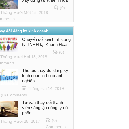
xây dựng tại Khánh Hòa
(0)
Tháng Mười Một 15, 2019
mments
hay đổi đăng ký kinh doanh
Chuyển đổi loại hình công
ty TNHH tại Khánh Hòa
(0)
Tháng Mười Hai 13, 2018
mments
Thủ tục thay đổi đăng ký
kinh doanh cho doanh
nghiệp
Tháng Hai 14, 2019
(0) Comments
Tư vấn thay đổi thành
viên sáng lập công ty cổ
phần
(0)
Tháng Mười 25, 2017
Comments