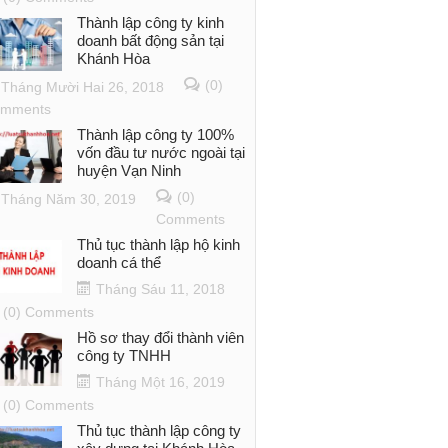
Thành lập công ty kinh
doanh bất động sản tại
Khánh Hòa
(0)
Tháng Mười Hai 26, 2018
mments
Thành lập công ty 100%
vốn đầu tư nước ngoài tại
huyện Vạn Ninh
(0)
Tháng Năm 30, 2019
Comments
Thủ tục thành lập hộ kinh
doanh cá thể
Tháng Sáu 11, 2018
(0) Comments
Hồ sơ thay đổi thành viên
công ty TNHH
Tháng Một 16, 2019
(0) Comments
Thủ tục thành lập công ty