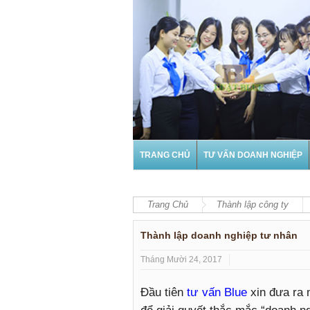
TRANG CHỦ
TƯ VẤN DOANH NGHIỆP
Trang Chủ
Thành lập công ty
Thành lập doanh nghiệp tư nhân
Tháng Mười 24, 2017
Đầu tiên
tư vấn Blue
xin đưa ra 