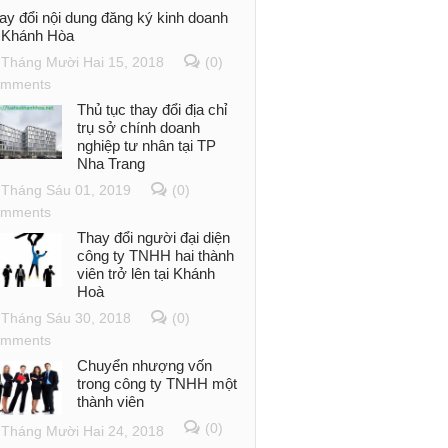
ay đổi nội dung đăng ký kinh doanh
i Khánh Hòa
Tháng Mười Hai 15, 2018
(0)
mments
Thủ tục thay đổi địa chỉ
trụ sở chính doanh
nghiệp tư nhân tại TP
Nha Trang
Tháng Sáu 01, 2019
(0)
mments
Thay đổi người đại diện
công ty TNHH hai thành
viên trở lên tại Khánh
Hoà
Tháng Sáu 30, 2018
(0)
mments
Chuyển nhượng vốn
trong công ty TNHH một
thành viên
(0)
Tháng Mười Hai 24, 2018