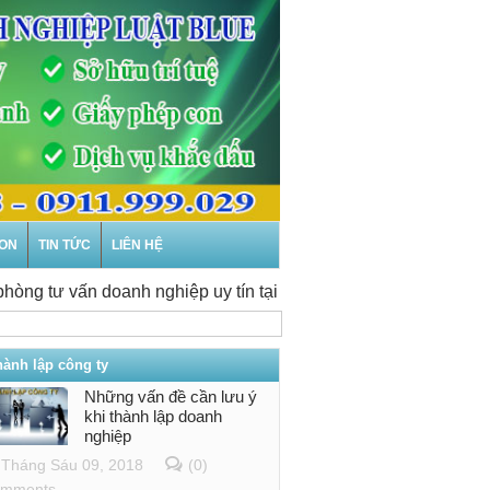
CON
TIN TỨC
LIÊN HỆ
tư vấn doanh nghiệp uy tín tại Khánh Hòa
-
Thành lập doanh
hành lập công ty
Những vấn đề cần lưu ý
khi thành lập doanh
nghiệp
Tháng Sáu 09, 2018
(0)
mments