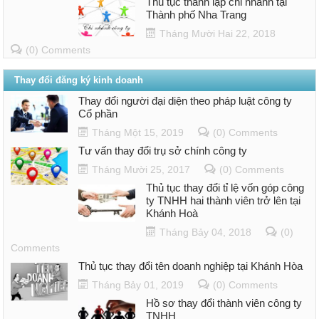
Thủ tục thành lập chi nhánh tại
Thành phố Nha Trang
Tháng Mười Hai 22, 2018
(0) Comments
Thay đổi đăng ký kinh doanh
Thay đổi người đại diện theo pháp luật công ty
Cổ phần
Tháng Một 15, 2019
(0) Comments
Tư vấn thay đổi trụ sở chính công ty
Tháng Mười 25, 2017
(0) Comments
Thủ tục thay đổi tỉ lệ vốn góp công
ty TNHH hai thành viên trở lên tại
Khánh Hoà
Tháng Bảy 04, 2018
(0)
Comments
Thủ tục thay đổi tên doanh nghiệp tại Khánh Hòa
Tháng Bảy 01, 2019
(0) Comments
Hồ sơ thay đổi thành viên công ty
TNHH