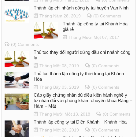
Tháng Mười Hai 21, 2018
(0) Comments
Thành lập chi nhánh công ty tại huyện Vạn Ninh
Tháng Năm 28, 2019
(0) Comments
Thành lập công ty tại Khánh Hòa
giá rẻ
Tháng Mười Một 07, 2017
(0) Comments
Thủ tục thay đổi người đứng đầu chi nhánh công
ty
Tháng Một 08, 2019
(0) Comments
Thủ tục thành lập công ty thời trang tại Khánh
Hòa
Tháng Bảy 03, 2019
(0) Comments
Cấp giấy chứng nhận đủ điều kiện hành nghề y
tư nhân đối với phòng khám chuyên khoa Răng –
Hàm – Mặt
Tháng Mười Một 13, 2018
(0) Comments
Thành lập công ty tại Diên Khánh – Khánh Hòa
Tháng Một 28, 2019
(0) Comments