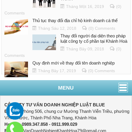
Tháng Một 16, 2019
(0)
Comments
Thủ tục thay đổi địa chỉ hộ kinh doanh cá thể
Tháng Sáu 12, 2018
(0) Comments
Thay đổi người đại diện theo pháp
luật công ty cổ phần tại Khánh Hoà
Tháng Bảy 09, 2018
(0)
Comments
Quy định mới về thay đổi tên doanh nghiệp
Tháng Bảy 17, 2019
(0) Comments
MENU
CÔNG TY TƯ VẤN DOANH NGHIỆP LUẬT BLUE
Địa chỉ:
Phòng 506, chung cư Mường Thanh Viễn Triều, phường
Vĩnh Phước, Thành Phố Nha Trang, Khánh Hòa
Hotline:
0989.347.858 - 0911.999.029
Email:
TuVanDoanhNghiepKhanhHoa79@gmail.com