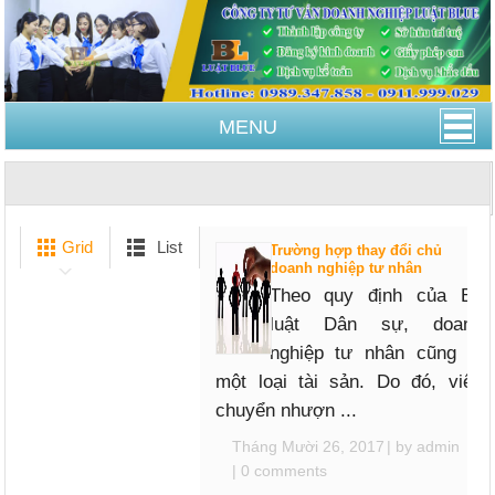
MENU
Trang Chủ
Doanh nghiệp tư nhân
Grid
List
Trường hợp thay đổi chủ
doanh nghiệp tư nhân
Theo quy định của Bộ
luật Dân sự, doanh
nghiệp tư nhân cũng là
một loại tài sản. Do đó, việc
chuyển nhượn ...
Tháng Mười 26, 2017
| by
admin
|
0 comments