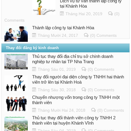
Dịch vụ tư vấn thành lập công ty
tại Khánh Hòa
Tháng Hai 20, 2019
(0)
Comments
Thành lập công ty tại Khánh Hòa
Tháng Mười 24, 2017
(0) Comments
Thay đổi đăng ký kinh doanh
Thủ tục thay đổi địa chỉ trụ sở chính doanh
nghiệp tư nhân tại TP Nha Trang
Tháng Sáu 01, 2019
(0) Comments
Thay đổi người đại diện công ty TNHH hai thành
viên trở lên tại Khánh Hoà
Tháng Sáu 30, 2018
(0) Comments
Chuyển nhượng vốn trong công ty TNHH một
thành viên
Tháng Mười Hai 24, 2018
(0) Comments
Thủ tục thay đổi thành viên công ty TNHH 2
thành viên tại huyện Khánh Vĩnh
Tháng Sáu 04, 2019
(0) Comments