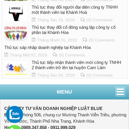
Thủ tục thay đổi người đại diện công ty TNHH
một thành viên tại Khánh Hoà
Tháng Sáu 16, 2018
(0) Comments
Thủ tục thay đổi cổ đông sáng lập công ty cổ
phần tại Khánh Hòa
Tháng Mười 31, 2018
(0) Comments
Thủ tục sáp nhập doanh nghiệp tại Khánh Hòa
Tháng Một 02, 2019
(0) Comments
Thủ tục tiếp nhận thành viên mới công ty TNHH
2 thành viên trở lên tại huyện Cam Lâm
Tháng Sáu 04, 2019
(0) Comments
MENU
CÔNG TY TƯ VẤN DOANH NGHIỆP LUẬT BLUE
Địa chỉ:
Phòng 506, chung cư Mường Thanh Viễn Triều, phường
Vĩnh Phước, Thành Phố Nha Trang, Khánh Hòa
Hotline:
0989.347.858 - 0911.999.029