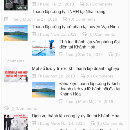
Tháng Hai 19, 2019
(0) Comments
Thành lập công ty TNHH tại Nha Trang
Tháng Mười Hai 27, 2018
(0) Comments
Thành lập công ty cổ phần tại huyện Vạn Ninh
Tháng Năm 31, 2019
(0) Comments
Thủ tục thành lập văn phòng đại
diện tại Khánh Hoà
Tháng Sáu 15, 2018
(0)
Comments
Một số lưu ý trước khi thành lập doanh nghiệp
Tháng Một 18, 2019
(0) Comments
Điều kiện thành lập công ty kinh
doanh dịch vụ lữ hành nội địa tại
Khánh Hòa
Tháng Mười Một 15, 2019
(0) Comments
Dịch vụ thành lập công ty uy tín tại Khánh Hòa
Tháng Mười Hai 14, 2018
(0) Comments