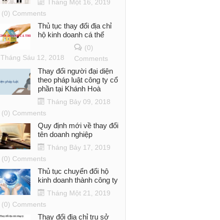
Tháng Một 16, 2019
(0) Comments
Thủ tục thay đổi địa chỉ
hộ kinh doanh cá thể
(0)
Tháng Sáu 12, 2018
Comments
Thay đổi người đại diện
theo pháp luật công ty cổ
phần tại Khánh Hoà
Tháng Bảy 09, 2018
(0) Comments
Quy định mới về thay đổi
tên doanh nghiệp
Tháng Bảy 17, 2019
(0) Comments
Thủ tục chuyển đổi hộ
kinh doanh thành công ty
Tháng Một 21, 2019
(0) Comments
Thay đổi địa chỉ trụ sở