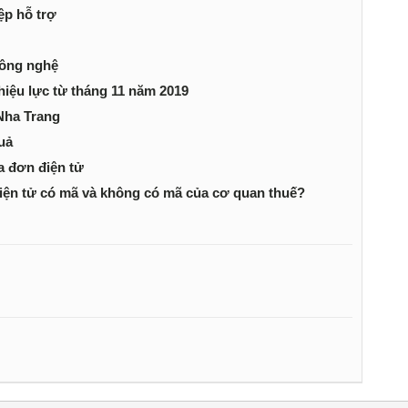
ệp hỗ trợ
công nghệ
iệu lực từ tháng 11 năm 2019
Nha Trang
uả
a đơn điện tử
ện tử có mã và không có mã của cơ quan thuế?