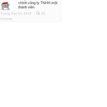
chính công ty TNHH một
thành viên
Tháng Sáu 14, 2018
(0)
mments