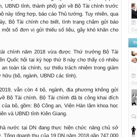
, UBND tỉnh, thành phố) gửi về Bộ Tài chính trước
bộ này tổng hợp, báo cáo Thủ tướng. Tuy nhiên, qua
ày, Bộ Tài chính cho biết, tình trạng chậm gửi báo
 một số đơn vị gửi thiếu số liệu, gây khó khăn cho
Co
T
 tài chính năm 2018 vừa được Thứ trưởng Bộ Tài
n Quốc hội tại kỳ họp thứ 8 này cho thấy có nhiều
an toàn tài chính, sự thiếu trách nhiệm trong giám
ở hữu (bộ, ngành, UBND các tỉnh).
Co
/2019, vẫn còn 4 bộ, ngành, địa phương không gửi
ề Bộ Tài chính. Bộ Tài chính đã bị công khai đích
tử của bộ, gồm: Bộ Công an, Viện Hàn lâm khoa học
iên và UBND tỉnh Kiên Giang.
nhà nước tại DN đang thực hiện chức năng chủ sở
ty. Tổng doanh thu của 19 DN năm 2018 gần 747.000