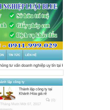
CON
TIN TỨC
LIÊN HỆ
ư vấn doanh nghiệp uy tín tại Khánh Hòa
-
Thành lập doanh n
hành lập công ty
Thành lập công ty tại
Khánh Hòa giá rẻ
(0)
Tháng Mười Một 07, 2017
mments