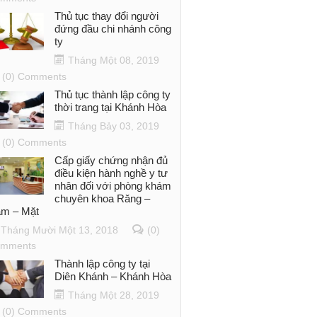
Thủ tục thay đổi người
đứng đầu chi nhánh công
ty
Tháng Một 08, 2019
(0) Comments
Thủ tục thành lập công ty
thời trang tại Khánh Hòa
Tháng Bảy 03, 2019
(0) Comments
Cấp giấy chứng nhận đủ
điều kiện hành nghề y tư
nhân đối với phòng khám
chuyên khoa Răng –
m – Mặt
Tháng Mười Một 13, 2018
(0)
mments
Thành lập công ty tại
Diên Khánh – Khánh Hòa
Tháng Một 28, 2019
(0) Comments