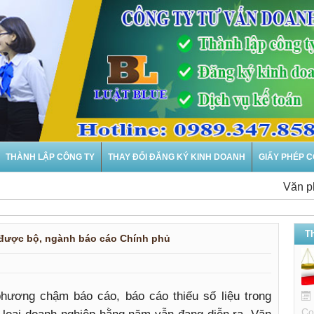
THÀNH LẬP CÔNG TY
THAY ĐỔI ĐĂNG KÝ KINH DOANH
GIẤY PHÉP 
Văn phòng t
T
 được bộ, ngành báo cáo Chính phủ
phương chậm báo cáo, báo cáo thiếu số liệu trong
Co