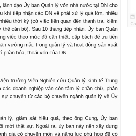
o, lãnh đạo Ủy ban Quản lý vốn nhà nước tại DN cho
u khi tiếp nhận các DN về phải xử lý quá lớn, nhiều
nhiều thời kỳ (có việc liên quan đến thanh tra, kiểm
Co
thay thế cán bộ). Sau 10 tháng tiếp nhận, Ủy ban Quản
ng việc theo mức độ cần thiết, cấp bách để ưu tiên
ăn vướng mắc trong quản lý và hoạt động sản xuất
cổ phần hóa, thoái vốn của DN.
iện trưởng Viện Nghiên cứu Quản lý kinh tế Trung
o các doanh nghiệp vẫn còn tâm lý chần chừ, phân
c sự chuyển từ các bộ chuyên ngành quản lý về Ủy
n lý, giám sát hiệu quả, theo ông Cung, Ủy ban
i mới thật sự. Ngoài ra, ủy ban này nên xây dựng
đánh giá có chuyên môn và năng lực phù hợp để có