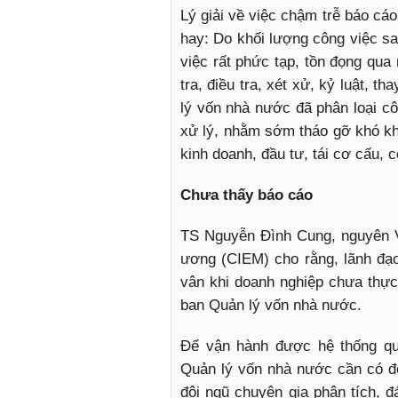
Lý giải về việc chậm trễ báo cá
hay: Do khối lượng công việc sa
việc rất phức tạp, tồn đọng qua 
tra, điều tra, xét xử, kỷ luật, 
lý vốn nhà nước đã phân loại cô
xử lý, nhằm sớm tháo gỡ khó kh
kinh doanh, đầu tư, tái cơ cấu, 
Chưa thấy báo cáo
TS Nguyễn Đình Cung, nguyên V
ương (CIEM) cho rằng, lãnh đạ
vân khi doanh nghiệp chưa thự
ban Quản lý vốn nhà nước.
Để vận hành được hệ thống quả
Quản lý vốn nhà nước cần có đổ
đội ngũ chuyên gia phân tích, 