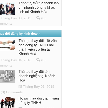
Trình tự, thủ tục thành lập
chi nhánh công ty khác
tỉnh tại Khánh Hòa
Tháng Bảy 03, 2019
(0)
mments
hay đổi đăng ký kinh doanh
Thủ tục thay đổi tỉ lệ vốn
góp công ty TNHH hai
thành viên trở lên tại
Khánh Hoà
Tháng Bảy 04, 2018
(0)
mments
Thủ tục thay đổi tên
doanh nghiệp tại Khánh
Hòa
Tháng Bảy 01, 2019
(0) Comments
Hồ sơ thay đổi thành viên
công ty TNHH