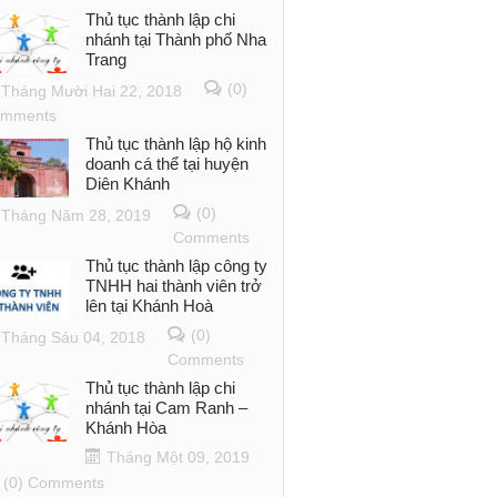
Thủ tục thành lập chi
nhánh tại Thành phố Nha
Trang
(0)
Tháng Mười Hai 22, 2018
mments
Thủ tục thành lập hộ kinh
doanh cá thể tại huyện
Diên Khánh
(0)
Tháng Năm 28, 2019
Comments
Thủ tục thành lập công ty
TNHH hai thành viên trở
lên tại Khánh Hoà
(0)
Tháng Sáu 04, 2018
Comments
Thủ tục thành lập chi
nhánh tại Cam Ranh –
Khánh Hòa
Tháng Một 09, 2019
(0) Comments