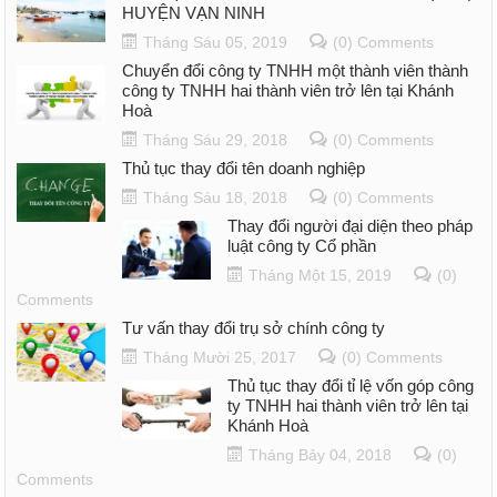
HUYỆN VẠN NINH
Tháng Sáu 05, 2019
(0) Comments
Chuyển đổi công ty TNHH một thành viên thành
công ty TNHH hai thành viên trở lên tại Khánh
Hoà
Tháng Sáu 29, 2018
(0) Comments
Thủ tục thay đổi tên doanh nghiệp
Tháng Sáu 18, 2018
(0) Comments
Thay đổi người đại diện theo pháp
luật công ty Cổ phần
Tháng Một 15, 2019
(0)
Comments
Tư vấn thay đổi trụ sở chính công ty
Tháng Mười 25, 2017
(0) Comments
Thủ tục thay đổi tỉ lệ vốn góp công
ty TNHH hai thành viên trở lên tại
Khánh Hoà
Tháng Bảy 04, 2018
(0)
Comments