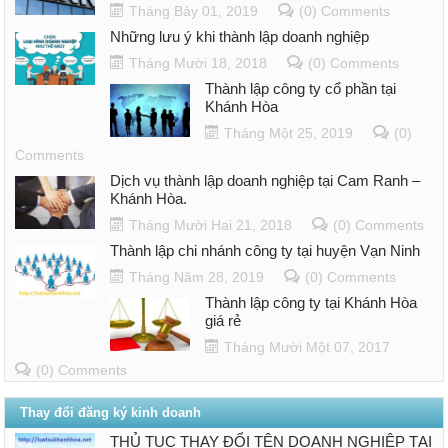
Tháng Bảy 01, 2019
(0) Comments
Những lưu ý khi thành lập doanh nghiệp
Tháng Mười 18, 2018
(0) Comments
Thành lập công ty cổ phần tại
Khánh Hòa
Tháng Một 25, 2019
(0)
Comments
Dịch vụ thành lập doanh nghiệp tại Cam Ranh –
Khánh Hòa.
Tháng Mười Hai 21, 2018
(0) Comments
Thành lập chi nhánh công ty tại huyện Vạn Ninh
Tháng Năm 28, 2019
(0) Comments
Thành lập công ty tại Khánh Hòa
giá rẻ
Tháng Mười Một 07, 2017
(0) Comments
Thay đổi đăng ký kinh doanh
THỦ TỤC THAY ĐỔI TÊN DOANH NGHIỆP TẠI