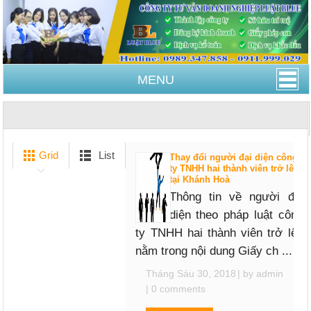
MENU
Trang Chủ
thủ tục thay đổi người đại diện công ty
TNHH hai thành viên tại Khánh Hoà
Grid
List
Thay đổi người đại diện công
ty TNHH hai thành viên trở lên
tại Khánh Hoà
Thông tin về người đại
diện theo pháp luật công
ty TNHH hai thành viên trở lên
nằm trong nội dung Giấy ch ...
Tháng Sáu 30, 2018
| by
admin
|
0 comments